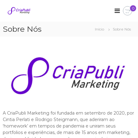
P
0
u
C
M
a
l
r
r
a
i
k
Sobre Nós
r
Início
Sobre Nós
a
e
p
t
P
a
i
u
r
n
b
g
a
o
l
c
i
o
n
t
e
ú
d
o
A CriaPubli Marketing foi fundada em setembro de 2020, por
Cintia Perlati e Rodrigo Steigmann, que aderiram ao
‘homework’ em tempos de pandemia e uniram seus
portfolios e experiências, de mais de 15 anos em marketing,